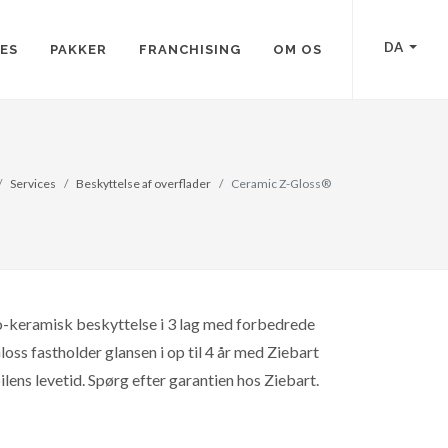
DA
CES
PAKKER
FRANCHISING
OM OS
Services
Beskyttelse af overflader
Ceramic Z-Gloss®
no-keramisk beskyttelse i 3 lag med forbedrede
ss fastholder glansen i op til 4 år med Ziebart
ilens levetid. Spørg efter garantien hos Ziebart.