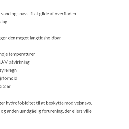
vand og snavs til at glide af overfladen
slag
t gør den meget langtidsholdbar
høje temperaturer
U/V påvirkning
syreregn
jrforhold
i 2 år
r hydrofobicitet til at beskytte mod vejsnavs,
 og anden uundgåelig forurening, der ellers ville