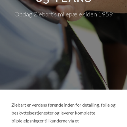
Opdag Ziebart’s milepæle siden 1959
Ziebart er verdens førende inden for detailing, folie og
beskyttelsestjenester og leverer komplette
bilplejeløsninger til kunderne via et